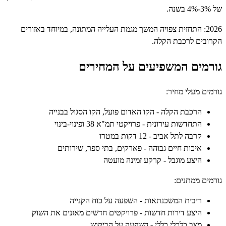
2026: התחזית צפויה המשך מגמת העלייה המתונה, במיוחד באזורים
ים לרכבת הקלה.
מים המשפיעים על המחירים
ם מעלי מחיר:
הרכבת הקלה - הקו האדום פועל, הקו הסגול בבנייה
התחדשות עירונית - פרויקטי תמ"א 38 ופינוי-בינוי
קרבה לתל אביב - 12 דקות במטרו
איכות חיים גבוהה - פארקים, בתי ספר, שירותים
היצע מוגבל - קרקע זמינה מועטה
ם ממתנים:
ריבית המשכנתאות - השפעה על כוח הקנייה
היצע דירות חדשות - פרויקטים חדשים מאזנים את השוק
מצב כלכלי כללי - השפעה על הביקוש