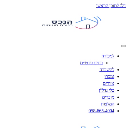
תוכן הראשי
למכירה
בתים פרטיים
להשכרה
נמכרו
אזורים
כלי נדל"ן
מוכרים
המלצות
058-665-4004