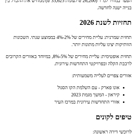
הפער במחיר למ"ר (26,200 ₪ לעומת 35,625 ₪) ממחיש את ההבדל בין
 ישנה לחדשה.
ת לשנת 2026
תחזית שמרנית: עליית מחירים של 2%-4% בממוצע שנתי. השכונות
ות יציגו עליות מתונות יותר.
תחזית אופטימית: עליית מחירים של 5%-8%, במיוחד באזורים הקרובים
 הקלה ובפרויקטי התחדשות עירונית.
ם צפויים לעלייה משמעותית:
אונו פארק - עם השלמת הקו הסגול
קיראון - המשך מגמת 2023
אזורי התחדשות עירונית במרכז העיר
ם לקונים
י דירה ראשונה: