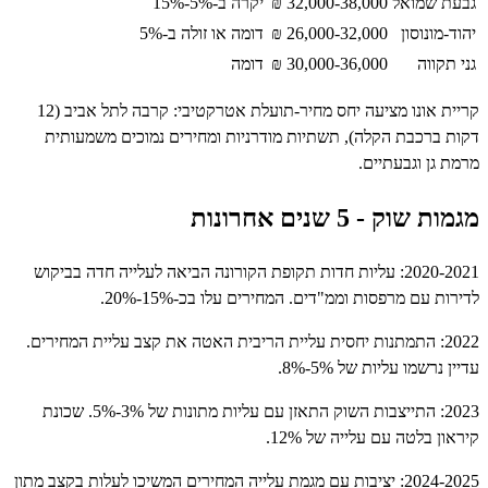
 שמואל
32,000-38,000 ₪
יקרה ב-5%-15%
ונוסון
26,000-32,000 ₪
דומה או זולה ב-5%
קווה
30,000-36,000 ₪
דומה
קריית אונו מציעה יחס מחיר-תועלת אטרקטיבי: קרבה לתל אביב (12
ברכבת הקלה), תשתיות מודרניות ומחירים נמוכים משמעותית
גן וגבעתיים.
וק - 5 שנים אחרונות
2020-2021: עליות חדות תקופת הקורונה הביאה לעלייה חדה בביקוש
 עם מרפסות וממ"דים. המחירים עלו בכ-15%-20%.
2022: התמתנות יחסית עליית הריבית האטה את קצב עליית המחירים.
רשמו עליות של 5%-8%.
2023: התייצבות השוק התאזן עם עליות מתונות של 3%-5%. שכונת
 בלטה עם עלייה של 12%.
2024-2025: יציבות עם מגמת עלייה המחירים המשיכו לעלות בקצב מתון