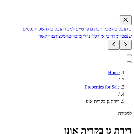
סים למכירה
בתים פרטיים למכירה
נכסים להשכרה
נכסים
ו
מדריכי אזור
כלי נדל״ן
מוכרים
המלצות
צור קשר
Home
/
Properties for Sale
/
דירת גן בקרית אונו
ה
ת גן בקרית אונו