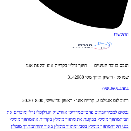
רו
גובה העיניים — תיווך נדל״ן בקריית אונו ובקעת אונו
 רישיון תיווך מס׳ 3142988
058-665
קריית אונו · ראשון עד שישי, 8:00–20:30
 למכירה
בתים פרטיים
מדריכי אזור
שוק הנדלן
כלי נדל״ן
מוכרים את
תווך מומלץ בבקעת אונו
מתווך מומלץ בקריית אונו
מתווך מומלץ
קווה
מתווך מומלץ בסביון
מתווך מומלץ באור יהודה
מתווך מומלץ