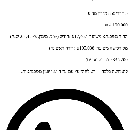
85 מ״ר
קומה 0
4,190
משכנתא משוער:
₪17,467
/חודש
(75% מימון, 4.5%, 25 שנה)
ישה משוער:
₪105,038
(דירה ראשונה)
₪33
(דירה נוספת)
ה בלבד — יש להתייעץ עם עו״ד ו/או יועץ משכנתאות.