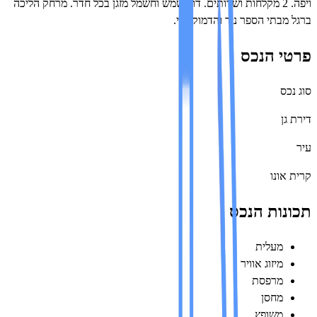
ויפה. 2 מקלחות ושרותים. דוד שמש וחשמל מזגן בכל חדר. מרחק הליכה
מבתי הספר ניר והדמוקרטי.
י הנכס
ס
ן
אונו
ות הנכס
מעלית
מיזוג אוויר
מרפסת
מחסן
משופץ