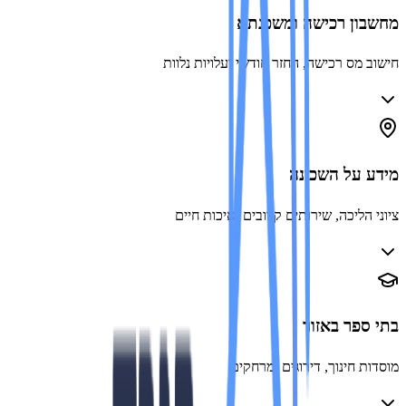
ון רכישה ומשכנתא
 מס רכישה, החזר חודשי ועלויות נלוות
 על השכונה
הליכה, שירותים קרובים ואיכות חיים
ספר באזור
ת חינוך, דירוגים ומרחקים