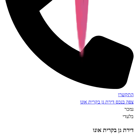
רו
נכס
דירת גן בקרית אונו
גן בקרית אונו