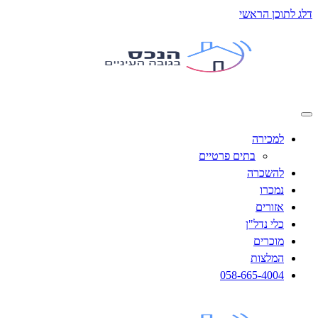
תוכן הראשי
למכירה
בתים פרטיים
להשכרה
נמכרו
אזורים
כלי נדל"ן
מוכרים
המלצות
058-665-4004