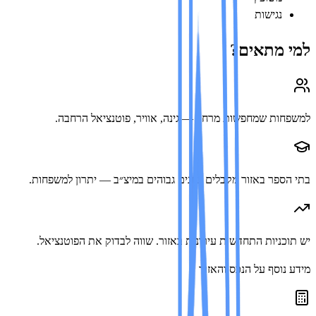
נגישות
 מתאים?
ות שמחפשות מרחב — גינה, אוויר, פוטנציאל הרחבה.
ספר באזור מקבלים ציונים גבוהים במיצ״ב — יתרון למשפחות.
כניות התחדשות עירונית באזור. שווה לבדוק את הפוטנציאל.
נוסף על הנכס והאזור