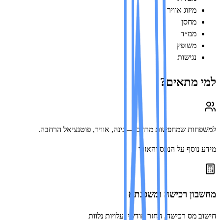
מיזוג אוויר
מחסן
ממ״ד
משופץ
נגישות
 מתאים?
ות שמחפשות מרחב — גינה, אוויר, פוטנציאל הרחבה.
נוסף על הנכס והאזור
ון רכישה ומשכנתא
 מס רכישה, החזר חודשי ועלויות נלוות