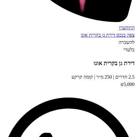
רו
נכס
דירת גן בקרית אונו
רה
גן בקרית אונו
₪