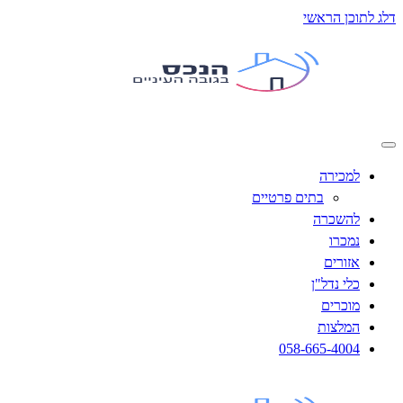
תוכן הראשי
למכירה
בתים פרטיים
להשכרה
נמכרו
אזורים
כלי נדל"ן
מוכרים
המלצות
058-665-4004