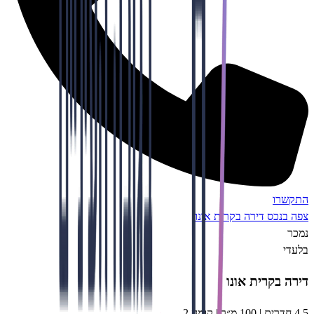
רו
נכס
דירה בקרית אונו
בקרית אונו