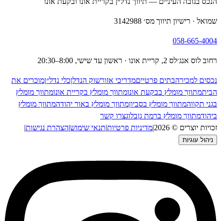
גובה העיניים — תיווך נדל״ן בקריית אונו ובקעת אונו
 רישיון תיווך מס׳ 3142988
058-665
קריית אונו · ראשון עד שישי, 8:00–20:30
 למכירה
בתים פרטיים
מדריכי אזור
שוק הנדלן
כלי נדל״ן
מוכרים את
תווך מומלץ בבקעת אונו
מתווך מומלץ בקריית אונו
מתווך מומלץ
קווה
מתווך מומלץ בסביון
מתווך מומלץ באור יהודה
מתווך מומלץ
מתווך מומלץ ברמת גן
בלוג
צרו קשר
יוצרים © 2026
|
מדיניות פרטיות
|
תנאי שימוש
|
הצהרת נגישות
|
 עוגיות