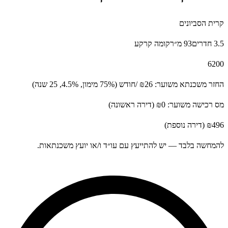
הסביונים
93 מ״ר
קומה קרקע
משכנתא משוער:
₪26
/חודש
(75% מימון, 4.5%, 25 שנה)
ישה משוער:
₪0
(דירה ראשונה)
(דירה נוספת)
ה בלבד — יש להתייעץ עם עו״ד ו/או יועץ משכנתאות.