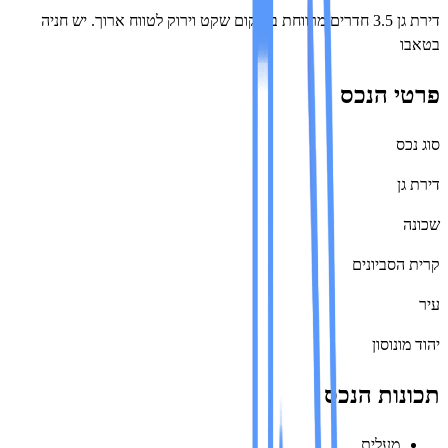
דירת גן 3.5 חדרים מרווחת במיקום שקט וירוק לטווח ארוך. יש חניה
ו
י הנכס
ס
ן
הסביונים
ונוסון
ות הנכס
מעלית